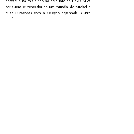
destaque na mídia não só pelo fato de David Silva 
ser quem é: vencedor de um mundial de futebol e 
duas Eurocopas com a seleção espanhola. Outro 
motivo que chama a atenção para o caso é a 
lembrança do pequeno Bradley, o torcedor do 
Sunderland de seis anos, que morreu no ano 
passado por causa de um neuroblastoma.
A história do pequeno torcedor e a amizade dele 
com Jermaine Defoe (ex-atacante do Sunderland e 
atualmente no Bournemouth), que permaneceu ao 
lado do menino até o fim, comoveu a Inglaterra e o 
mundo inteiro.
#MachesterCity
#Testemunho
NOTÍCIAS
Comentários