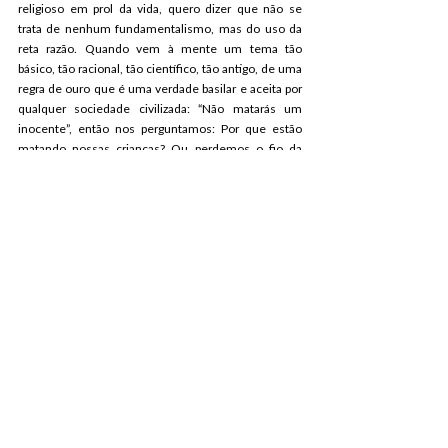
religioso em prol da vida, quero dizer que não se 
trata de nenhum fundamentalismo, mas do uso da 
reta razão. Quando vem à mente um tema tão 
básico, tão racional, tão científico, tão antigo, de uma 
regra de ouro que é uma verdade basilar e aceita por 
qualquer sociedade civilizada: “Não matarás um 
inocente”, então nos perguntamos: Por que estão 
matando nossas crianças? Ou perdemos o fio da 
história ou nos tornamos reféns de uma razão 
autodestrutiva, que se odeia e, por isso, mata o seu 
futuro antes dele nascer…
Hoje faço uma prece por todas as crianças que 
gostariam nascer, brincar, chorar e viver, mas, foram 
assassinadas antes de nascer! Esperamos 
explicações e respostas sobre esse caso. Chega de 
violência! Não ao aborto! Escolhe, pois, a vida (Dt, 
30,19).
Rio Grande (RS), 17 de agosto de 2020.
Dom Ricardo Hoepers
Presidente da Comissão Vida e Família da CNBB
NOTÍCIAS